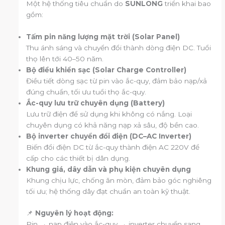
Một hệ thống tiêu chuẩn do
SUNLONG
triển khai bao
gồm:
Tấm pin năng lượng mặt trời (Solar Panel)
Thu ánh sáng và chuyển đổi thành dòng điện DC. Tuổi
thọ lên tới 40–50 năm.
Bộ điều khiển sạc (Solar Charge Controller)
Điều tiết dòng sạc từ pin vào ắc-quy, đảm bảo nạp/xả
đúng chuẩn, tối ưu tuổi thọ ắc-quy.
Ắc-quy lưu trữ chuyên dụng (Battery)
Lưu trữ điện để sử dụng khi không có nắng. Loại
chuyên dụng có khả năng nạp xả sâu, độ bền cao.
Bộ inverter chuyển đổi điện (DC–AC Inverter)
Biến đổi điện DC từ ắc-quy thành điện AC 220V để
cấp cho các thiết bị dân dụng.
Khung giá, dây dẫn và phụ kiện chuyên dụng
Khung chịu lực, chống ăn mòn, đảm bảo góc nghiêng
tối ưu; hệ thống dây đạt chuẩn an toàn kỹ thuật.
📌
Nguyên lý hoạt động:
Pin → nạp điện vào ắc-quy → inverter chuyển sang