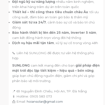
Đội ngũ kỹ sư năng lượng
nhiều năm kinh nghiệm,
triển khai hàng trăm dự án trên toàn quốc
Thiết kế – thi công theo tiêu chuẩn châu Âu
: tối ưu
công suất, đảm bảo an toàn gió bão & thẩm mỹ
Giám sát từ xa 24/7
, cảnh báo sự cố và bảo trì chủ
động
Bảo hành thiết bị lên đến 25 năm, inverter 5 năm
,
cam kết đồng hành trọn vòng đời hệ thống
Dịch vụ hậu mãi tận tâm
, xử lý sự cố trong vòng 48h
📞 Liên hệ SUNLONG để được tư vấn hệ thống phù
hợp
SUNLONG
cam kết mang đến cho bạn
giải pháp điện
mặt trời độc lập tiết kiệm – hiệu quả – bền vững
,
giúp bạn chủ động nguồn điện, giảm chi phí và góp
phần bảo vệ môi trường.
📍 69 Nguyễn Đình Chiểu, Hội An, TP. Đà Nẵng
📱 Hotline: 0905 583 073
📩 Email:
hoiansolar@gmail.com