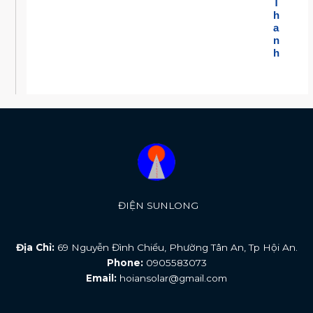
T
h
a
n
h
ĐIỆN SUNLONG
Địa Chỉ:
69 Nguyễn Đình Chiểu, Phường Tân An, Tp Hội An.
Phone:
0905583073
Email:
hoiansolar@gmail.com