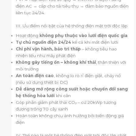
điện AC → cấp cho tải tiêu thụ → đảm bảo nguồn điện
liên tục 24/24.
III. Ưu điểm nổi bật của hệ thống điện mặt trời độc lập
Hoạt động
không phụ thuộc vào lưới điện quốc gia
Tự chủ nguồn điện 24/24
kể cả khi mất điện lưới
Chi phí vận hành, bảo trì thấp
– không tiêu hao
nhiên liệu như máy phát điện
Không gây tiếng ồn – không khí thải
, thân thiện với
môi trường
An toàn điện cao
, không lo rò rỉ điện giật, cháy nổ
(nếu sử dụng thiết bị DC)
Dễ dàng mở rộng công suất hoặc chuyển đổi sang
hệ thống hòa lưới
khi cần
Góp phần giảm phát thải CO₂ – cứ 20kWp tương
đương trồng 70 cây xanh
Hoàn toàn không chịu ảnh hưởng bởi biến động giá
điện
IV. Thế nào là một hệ thống điện mặt trời độc lập chất