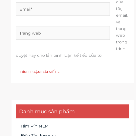
của
Email*
tôi,
email,
và
trang
Trang
web
web
trong
trình
duyệt này cho lần bình luận kế tiếp của tôi.
Danh mục sản phẩm
Tấm Pin NLMT
Biến Tần Inverter