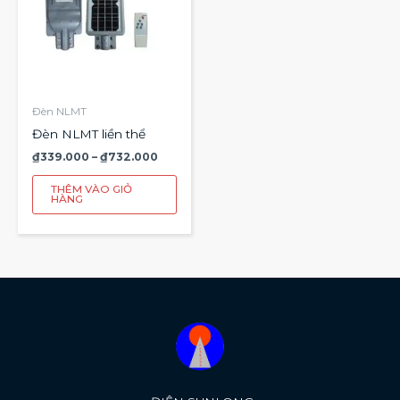
nhiều
biến
thể.
Các
tùy
chọn
Đèn NLMT
có
Đèn NLMT liền thể
thể
₫
339.000
–
₫
732.000
được
chọn
THÊM VÀO GIỎ
HÀNG
trên
trang
sản
phẩm