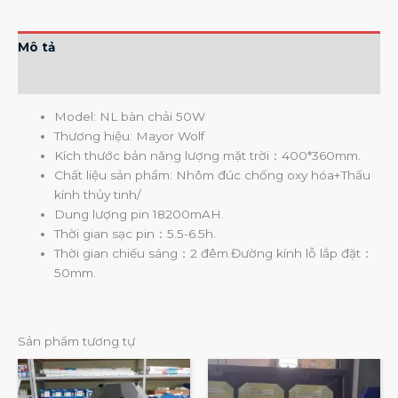
Mô tả
Đánh giá (0)
Model: NL bàn chải 50W
Thương hiệu: Mayor Wolf
Kích thước bản năng lượng mặt trời：400*360mm.
Chất liệu sản phẩm: Nhôm đúc chống oxy hóa+Thấu
kính thủy tinh/
Dung lượng pin 18200mAH.
Thời gian sạc pin：5.5-6.5h.
Thời gian chiếu sáng：2 đêm.Đường kính lỗ lắp đặt：
50mm.
Sản phẩm tương tự
Khoả
Sản
giá:
phẩ
từ