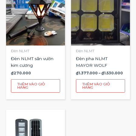
này
₫1.377
đến
có
₫1.530
nhiề
biến
thể.
Các
tùy
chọn
Đèn NLMT
Đèn NLMT
có
Đèn NLMT sân vườn
Đèn pha NLMT
thể
kim cương
MAYOR WOLF
được
₫
270.000
₫
1.377.000
–
₫
1.530.000
chọn
trên
THÊM VÀO GIỎ
THÊM VÀO GIỎ
HÀNG
HÀNG
trang
sản
phẩ
Khoảng
Sản
giá:
phẩm
từ
này
₫339.000
đến
có
₫732.000